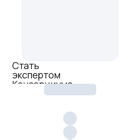
www.forest-save.ru
,
регулярный спикер отраслевых
конференций и колумнист ряда
финансовых изданий.
Хорошилов Андрей
Стать
экспертом
Консорциума
Имя:
Телефон: