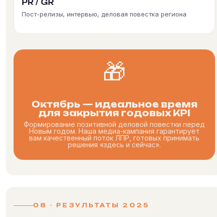
PR / GR
Пост-релизы, интервью, деловая повестка региона
🎁
Октябрь — идеальное время
для закрытия годовых KPI
Формирование позитивной деловой повестки перед
Новым годом. Наша медиа-кампания гарантирует
вам качественный поток ЛПР, готовых принимать
решения «здесь и сейчас».
08 · РЕЗУЛЬТАТЫ 2025