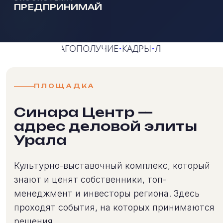
ПРЕДПРИНИМАЙ
И
•
БЛАГОПОЛУЧИЕ
•
КАДРЫ
•
ЛИДЕРСТВО
•
КОМАНДА
•
Р
ПЛОЩАДКА
Синара Центр —
адрес деловой элиты
Урала
Культурно-выставочный комплекс, который
знают и ценят собственники, топ-
менеджмент и инвесторы региона. Здесь
проходят события, на которых принимаются
решения.