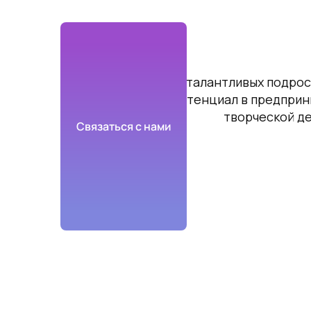
В России тысячи талантливых подро
реализовать свой потенциал в предприн
творческой д
Связаться с нами