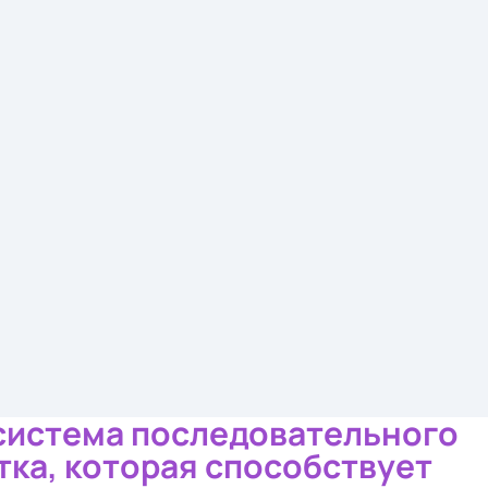
ые
о
ящегося
о
ой
истема последовательного
ка, которая способствует