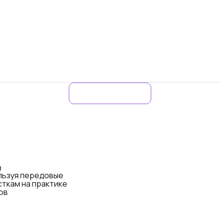
,
ользуя передовые
ткам на практике
ов